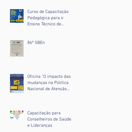
Curso de Capacitação
Pedagógica para o
Ensino Técnico de
Enfermagem
86ª SBEn
Oficina "O impacto das
mudanças na Política
Nacional de Atenção
Básica, na prática de
Enfermeiras da Atenção
Primária à Saúde".
Capacitação para
Conselheiros de Saúde
e Lideranças