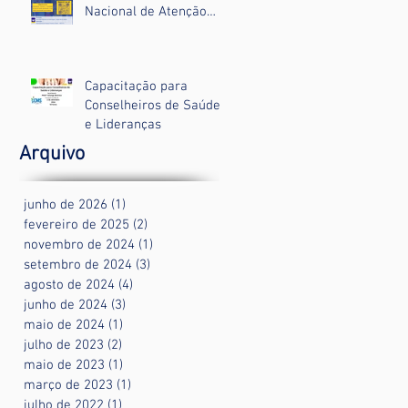
Nacional de Atenção
Básica, na prática de
Enfermeiras da Atenção
Primária à Saúde".
Capacitação para
Conselheiros de Saúde
e Lideranças
Arquivo
junho de 2026
(1)
1 post
fevereiro de 2025
(2)
2 posts
novembro de 2024
(1)
1 post
setembro de 2024
(3)
3 posts
agosto de 2024
(4)
4 posts
junho de 2024
(3)
3 posts
maio de 2024
(1)
1 post
julho de 2023
(2)
2 posts
maio de 2023
(1)
1 post
março de 2023
(1)
1 post
julho de 2022
(1)
1 post