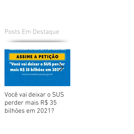
Posts Em Destaque
Você vai deixar o SUS
Manifesto aos
perder mais R$ 35
brasileiros em defesa
bilhões em 2021?
dos profissionais de
enfermagem - ABEn,
FNE, ANATEn e ENEEnf