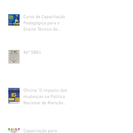
Curso de Capacitação
Pedagógica para o
Ensino Técnico de
Enfermagem
86ª SBEn
Oficina "O impacto das
mudanças na Política
Nacional de Atenção
Básica, na prática de
Enfermeiras da Atenção
Primária à Saúde".
Capacitação para