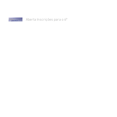
Aberta Inscrições para o 6º
Encontro de Enfermagem
Gerontológica do Rio de Janeiro e 2º
Fórum de Enfermagem
Gerontológica UERJ
Inscrição para Monitoria do 6º
Encontro de Enfermagem
Gerontológica do Rio de Janeiro e 2º
Fórum de Enfermagem
Gerontológica UERJ
Arquivo
junho de 2026
(1)
1 post
fevereiro de 2025
(2)
2 posts