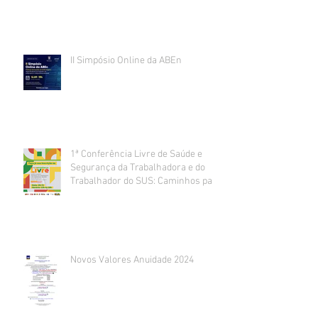
II Simpósio Online da ABEn
1ª Conferência Livre de Saúde e
Segurança da Trabalhadora e do
Trabalhador do SUS: Caminhos para
um trabalho decente e seguro
acontece
Novos Valores Anuidade 2024