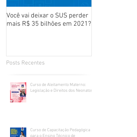
Você vai deixar o SUS perder
Manifesto aos b
mais R$ 35 bilhões em 2021?
defesa dos prof
enfermagem - ABEn, FNE,
ANATEn e ENEE
Posts Recentes
Curso de Aleitamento Materno:
Legislação e Direitos dos Neonatos
Curso de Capacitação Pedagógica
para o Ensino Técnico de