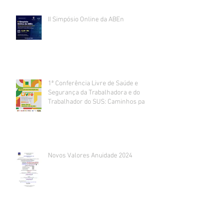
II Simpósio Online da ABEn
1ª Conferência Livre de Saúde e
Segurança da Trabalhadora e do
Trabalhador do SUS: Caminhos para
um trabalho decente e seguro
acontece
Novos Valores Anuidade 2024