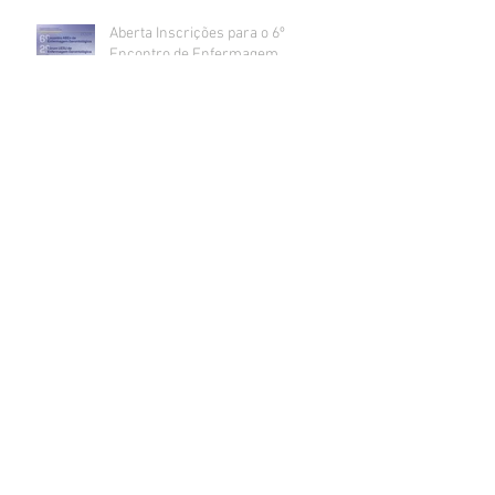
Aberta Inscrições para o 6º
Encontro de Enfermagem
Gerontológica do Rio de Janeiro e 2º
Fórum de Enfermagem
Gerontológica UERJ
Inscrição para Monitoria do 6º
Encontro de Enfermagem
Gerontológica do Rio de Janeiro e 2º
Fórum de Enfermagem
Gerontológica UERJ
Arquivo
junho de 2026
(1)
1 post
fevereiro de 2025
(2)
2 posts
novembro de 2024
(1)
1 post
setembro de 2024
(3)
3 posts