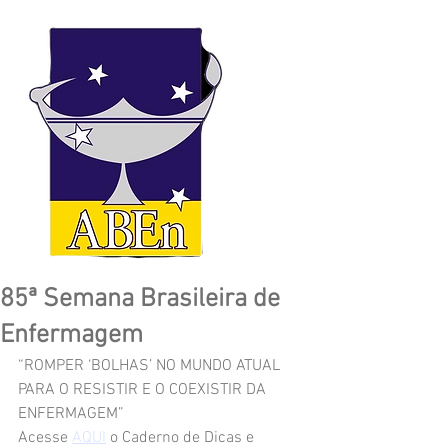
85ª Semana Brasileira de
Enfermagem
“ROMPER ‘BOLHAS’ NO MUNDO ATUAL 
PARA O RESISTIR E O COEXISTIR DA 
ENFERMAGEM”
Acesse 
AQUI
 o Caderno de Dicas e 