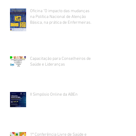
Oficina "O impacto das mudanças
na Política Nacional de Atenção
Básica, na prática de Enfermeiras
da Atenção Primária à Saúde".
Capacitação para Conselheiros de
Saúde e Lideranças
II Simpósio Online da ABEn
1ª Conferência Livre de Saúde e