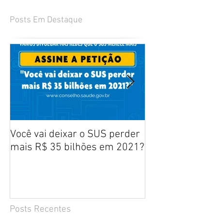
Posts Em Destaque
Você vai deixar o SUS perder
Manifesto aos b
mais R$ 35 bilhões em 2021?
defesa dos prof
enfermagem - ABEn, FNE,
ANATEn e ENEE
Posts Recentes