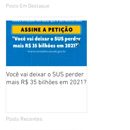
Posts Em Destaque
Você vai deixar o SUS perder
Manifesto aos b
mais R$ 35 bilhões em 2021?
defesa dos prof
enfermagem - ABEn, FNE,
ANATEn e ENEE
Posts Recentes