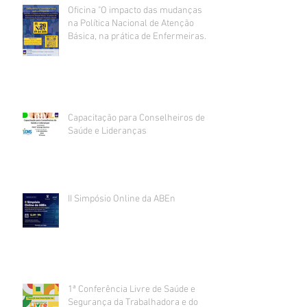
Oficina "O impacto das mudanças
na Política Nacional de Atenção
Básica, na prática de Enfermeiras
da Atenção Primária à Saúde".
Capacitação para Conselheiros de
Saúde e Lideranças
II Simpósio Online da ABEn
1ª Conferência Livre de Saúde e
Segurança da Trabalhadora e do