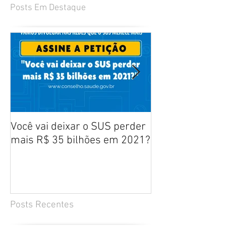
Posts Em Destaque
Você vai deixar o SUS perder
Manifesto aos b
mais R$ 35 bilhões em 2021?
defesa dos prof
enfermagem - ABEn, FNE,
ANATEn e ENEE
Posts Recentes