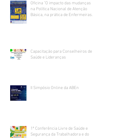
Oficina "O impacto das mudanças
na Política Nacional de Atenção
Básica, na prática de Enfermeiras
da Atenção Primária à Saúde".
Capacitação para Conselheiros de
Saúde e Lideranças
II Simpósio Online da ABEn
1ª Conferência Livre de Saúde e
Segurança da Trabalhadora e do