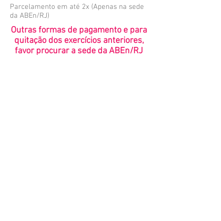
Parcelamento em até 2x (Apenas na sede
da ABEn/RJ)
Outras formas de pagamento e para
quitação dos exercícios anteriores,
favor procurar a sede da ABEn/RJ
Associação Brasileira de Enfermagem -
Seção Rio de Janeiro
Av. Presidente Vargas, 590 sala 418
CEP: 20071-000 - Centro - RJ
Tel.: 2263-5471
Email:
abenrio@abenrio.com.br