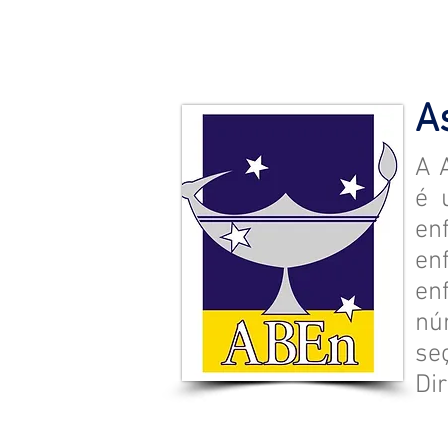
A
A 
é 
en
en
en
nú
se
Dir